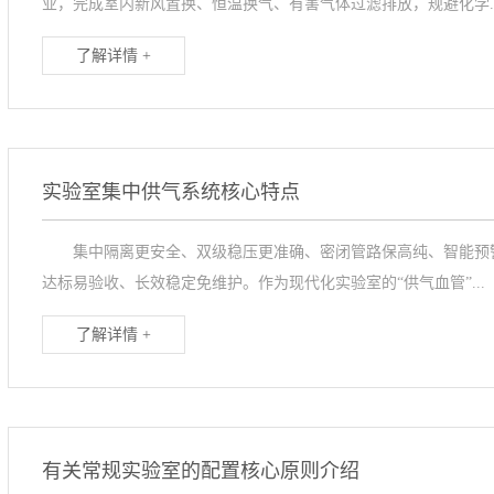
业，完成室内新风置换、恒温换气、有害气体过滤排放，规避化学..
了解详情 +
实验室集中供气系统核心特点
集中隔离更安全、双级稳压更准确、密闭管路保高纯、智能预警
达标易验收、长效稳定免维护。作为现代化实验室的“供气血管”...
了解详情 +
有关常规实验室的配置核心原则介绍