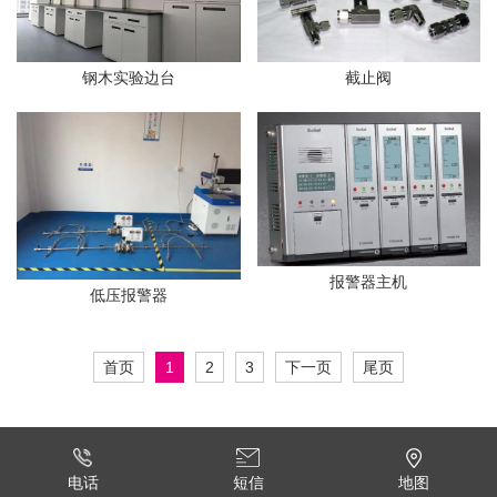
钢木实验边台
截止阀
报警器主机
低压报警器
首页
1
2
3
下一页
尾页
短信
电话
地图