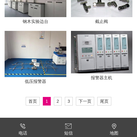
钢木实验边台
截止阀
报警器主机
低压报警器
首页
1
2
3
下一页
尾页
短信
电话
地图